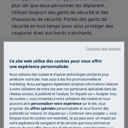
plus sûr que deux personnes les déplacent.
Utilisez toujours des gants de sécurité et des
chaussures de sécurité. Portez des gants de
sécurité en tout temps pour vous protéger des
coupures dues aux bords tranchants.
Continuer sans accepter
Ce site web utilise des cookies pour vous offrir
une expérience personnalisée.
ATTENTION !
RISQUE DE BLESSURE AUX YEUX
Nous utilisons des cookies et d'autres technologies similaires pour
améliorer notre site, mais aussi à des fins promotionnelles et
marketing. Nous partageons également certaines informations relatives
à votre utilisation de notre site avec nos partenaires spécialisés dans les
réseaux sociaux, la publicité et l'analyse. En cliquant sur « Accepter tous
les cookies », vous consentez à notre utilisation des cookies et nous
pouvons ainsi
personnaliser votre expérience
sur le site, vous
Portez des lunettes de sécurité si vous effectuez
proposer des
offres spéciales
personnalisées et vous fournir des
publicités sur mesure. En cliquant sur « Continuer sans accepter », vous
des travaux de maintenance ou de réparation
bloquez tous les cookies non essentiels, ce qui peut avoir un impact sur
impliquant des ressorts.
votre expérience de navigation et les services que nous sommes en
mesure de vous offrir. Pour plus d'informations, consultez notre
Avis