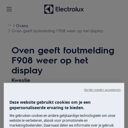
Ovens
Oven geeft foutmelding F908 weer op het display
Oven geeft foutmelding
F908 weer op het
display
Kwestie
Verder zonder accepteren
Oven geeft foutmelding F908 weer op het
display. Dit duidt op een elektronisch
Deze website gebruikt cookies om je een
probleem van het bedieningsmoduul.
gepersonaliseerde ervaring te bieden.
We gebruiken cookies en andere gelijkaardige technologieën om onze
Heeft betrekking op
website te verbeteren, alsook voor promotionele en
marketingdoeleinden. Daarnaast delen we informatie over je gebruik