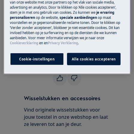
Oven
van onze website met onze partners op het vlak van sociale media,
advertising en analytics. Door te klikken op ‘Alle cookies accepteren’,
stem je in met ons gebruik van cookies. Zo kunnen we
je ervaring
Oplossing
personaliseren
op de website,
speciale aanbiedingen
op maat
voorstellen en je gepersonaliseerde reclame tonen. Door te klikken op
‘Verder zonder accepteren’, blokkeer je niet-essentiële cookies. Dit kan
Neem contact op met onze servicedienst
invloed hebben op je surfervaring en op de diensten die we kunnen
voor een afspraak.
aanbieden. Voor meer informatie verwijzen we je naar onze
Cookieverklaring
en
en
Privacy Verklaring
.
Dit betreft een technisch probleem en dient
opgelost te worden door een technicus.
Cookie-instellingen
Alle cookies accepteren
Was dit artikel nuttig?
Wisselstukken en accessoires
Vind originele wisselstukken voor
jouw toestel in onze webshop en laat
ze leveren tot aan je deur.