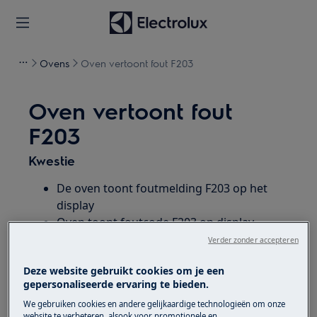
Ovens
Oven vertoont fout F203
Oven vertoont fout
F203
Kwestie
De oven toont foutmelding F203 op het
display
Oven toont foutcode F203 op display
Verder zonder accepteren
Heeft betrekking op
Deze website gebruikt cookies om je een
gepersonaliseerde ervaring te bieden.
Geïntegreerd / oven
Vrijstaande kachel
We gebruiken cookies en andere gelijkaardige technologieën om onze
website te verbeteren, alsook voor promotionele en