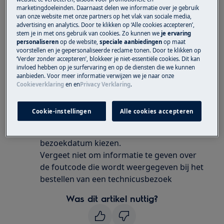
marketingdoeleinden. Daarnaast delen we informatie over je gebruik
Oplossing
van onze website met onze partners op het vlak van sociale media,
advertising en analytics. Door te klikken op ‘Alle cookies accepteren’,
De F203 geeft een probleem aan met een
stem je in met ons gebruik van cookies. Zo kunnen we
je ervaring
personaliseren
op de website,
speciale aanbiedingen
op maat
elektronische module of elektrische
voorstellen en je gepersonaliseerde reclame tonen. Door te klikken op
verbinding.
‘Verder zonder accepteren’, blokkeer je niet-essentiële cookies. Dit kan
invloed hebben op je surfervaring en op de diensten die we kunnen
aanbieden. Voor meer informatie verwijzen we je naar onze
We raden u aan een bezoek te boeken
Cookieverklaring
en
en
Privacy Verklaring
.
door een van onze speciaal opgeleide
servicemonteurs.
Cookie-instellingen
Alle cookies accepteren
U kunt eenvoudig 24 uur per dag online
een servicebezoek boeken en de gewenste
bezoekdatum kiezen.
Vergeet niet om informatie te geven over
de foutcode die wordt weergegeven bij het
bestellen van een technicusbezoek
Was dit artikel nuttig?