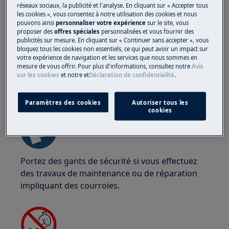
Portez des lunettes de sécurité si vous effectuez
réseaux sociaux, la publicité et l'analyse. En cliquant sur « Accepter tous
des travaux de maintenance ou de réparation
les cookies », vous consentez à notre utilisation des cookies et nous
pouvons ainsi
personnaliser votre expérience
sur le site, vous
impliquant des ressorts.
proposer des
offres spéciales
personnalisées et vous fournir des
publicités sur mesure. En cliquant sur « Continuer sans accepter », vous
bloquez tous les cookies non essentiels, ce qui peut avoir un impact sur
votre expérience de navigation et les services que nous sommes en
mesure de vous offrir. Pour plus d'informations, consultez notre
Avis
sur les cookies
et notre
et
Déclaration de confidentialité
.
ATTENTION !
RISQUE DE PINCEMENT
Paramètres des cookies
Autoriser tous les
cookies
Portez des gants de sécurité si vous effectuez
des travaux de maintenance ou de réparation
impliquant des courroies.