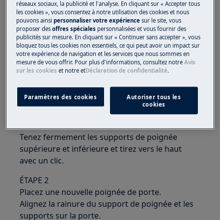
réseaux sociaux, la publicité et l'analyse. En cliquant sur « Accepter tous
les cookies », vous consentez à notre utilisation des cookies et nous
Utilisez toujours des gants de sécurité et des
pouvons ainsi
personnaliser votre expérience
sur le site, vous
proposer des
offres spéciales
personnalisées et vous fournir des
chaussures fermées.
publicités sur mesure. En cliquant sur « Continuer sans accepter », vous
bloquez tous les cookies non essentiels, ce qui peut avoir un impact sur
Veuillez noter que l'auto-réparation ou la réparation
votre expérience de navigation et les services que nous sommes en
non professionnelle peut avoir des conséquences sur
mesure de vous offrir. Pour plus d'informations, consultez notre
Avis
sur les cookies
et notre
et
Déclaration de confidentialité
.
la sécurité si elle n'est pas effectuée correctement.
Changer les poignées de porte de congélateur
Paramètres des cookies
Autoriser tous les
et de réfrigérateur.
cookies
ÉTAPE 1
Tenez fermement les supports de poignée
supérieure et inférieure et tirez vers le haut
avec un clic.
ÉTAPE 2
Placez une nouvelle poignée de porte.
Alignez la rainure du support de poignée et les
supports sur la porte.