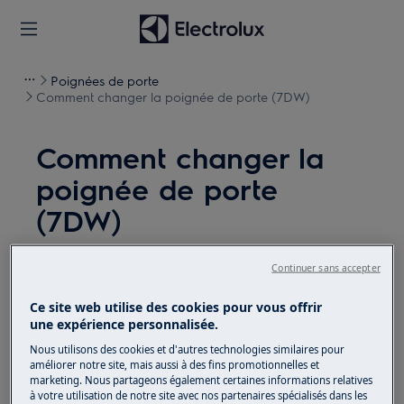
Poignées de porte
Comment changer la poignée de porte (7DW)
Comment changer la
poignée de porte
(7DW)
Solution
Continuer sans accepter
Avant toute opération de maintenance, éteignez
Ce site web utilise des cookies pour vous offrir
l'appareil et débranchez la fiche secteur de la
prise.
une expérience personnalisée.
Nous utilisons des cookies et d'autres technologies similaires pour
Faites toujours attention lorsque vous déplacez des
améliorer notre site, mais aussi à des fins promotionnelles et
appareils, pour les appareils lourds, il faut deux
marketing. Nous partageons également certaines informations relatives
à votre utilisation de notre site avec nos partenaires spécialisés dans les
personnes pour le déplacer.