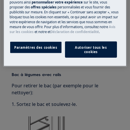
pouvons ainsi
personnaliser votre expérience
sur le site, vous
proposer des
offres spéciales
personnalisées et vous fournir des
publicités sur mesure. En cliquant sur « Continuer sans accepter », vous
bloquez tous les cookies non essentiels, ce qui peut avoir un impact sur
votre expérience de navigation et les services que nous sommes en
mesure de vous offrir. Pour plus d'informations, consultez notre
Avis
sur les cookies
et notre
et
Déclaration de confidentialité
.
Paramètres des cookies
Autoriser tous les
cookies
Pour mettre le tiroir dans un compartiment,
suivez les étapes ci-dessus dans l'ordre inverse.
Bac à légumes avec rails
Pour retirer le bac (par exemple pour le
nettoyer):
1. Sortez le bac et soulevez-le.