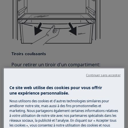
Tiroirs coulissants
Pour retirer un tiroir d'un compartiment:
1. Tirez le tiroir jusqu'à ce qu'il arrive en butée.
Continuer sans accepter
2. Une fois que vous atteignez l'extrémité des
Ce site web utilise des cookies pour vous offrir
une expérience personnalisée.
glissières, soulevez légèrement l'avant du tiroir
et retirez-le de l'appareil.
Nous utilisons des cookies et d'autres technologies similaires pour
améliorer notre site, mais aussi à des fins promotionnelles et
marketing. Nous partageons également certaines informations relatives
à votre utilisation de notre site avec nos partenaires spécialisés dans les
réseaux sociaux, la publicité et l'analyse. En cliquant sur « Accepter tous
les cookies », vous consentez à notre utilisation des cookies et nous