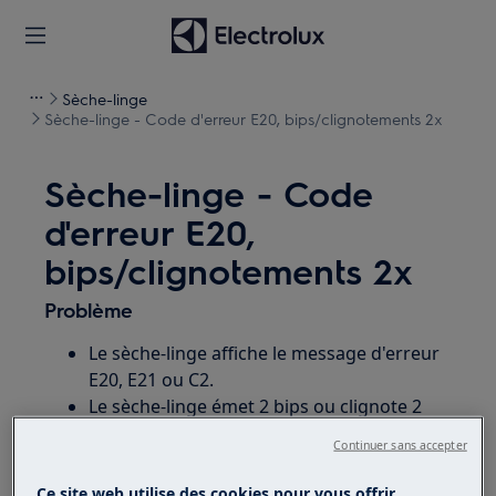
Sèche-linge
Sèche-linge - Code d'erreur E20, bips/clignotements 2x
Sèche-linge - Code
d'erreur E20,
bips/clignotements 2x
Problème
Le sèche-linge affiche le message d'erreur
E20, E21 ou C2.
Le sèche-linge émet 2 bips ou clignote 2
fois.
Continuer sans accepter
Que signifie l'erreur E20?
Ce site web utilise des cookies pour vous offrir