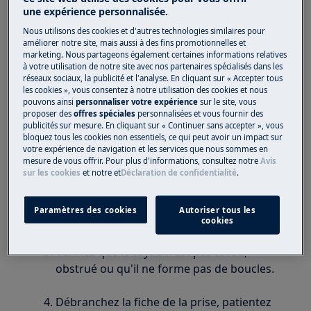
S'applique à
une expérience personnalisée.
Nous utilisons des cookies et d'autres technologies similaires pour
Sèche-linge pompe à chaleur
améliorer notre site, mais aussi à des fins promotionnelles et
Sèche-linge à condensation
marketing. Nous partageons également certaines informations relatives
à votre utilisation de notre site avec nos partenaires spécialisés dans les
Sèche-linge à évacuation
réseaux sociaux, la publicité et l'analyse. En cliquant sur « Accepter tous
les cookies », vous consentez à notre utilisation des cookies et nous
pouvons ainsi
personnaliser votre expérience
sur le site, vous
Solution
proposer des
offres spéciales
personnalisées et vous fournir des
publicités sur mesure. En cliquant sur « Continuer sans accepter », vous
Le code d'erreur C2 ou E20 indique un
bloquez tous les cookies non essentiels, ce qui peut avoir un impact sur
votre expérience de navigation et les services que nous sommes en
problème avec la vidange d'eau, la pompe
mesure de vous offrir. Pour plus d'informations, consultez notre
Avis
ou le logiciel.
sur les cookies
et notre
et
Déclaration de confidentialité
.
Vérifiez que le tuyau extérieur est
Paramètres des cookies
Autoriser tous les
correctement connecté.
cookies
Vérifiez que le tuyau n'est pas tordu,
obstrué ou qu'il ne forme pas de boucles.
Débranchez la fiche de la prise, patientez