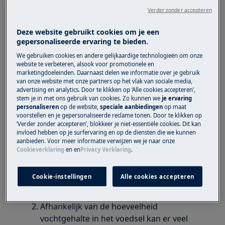
Vocht of condens lekt uit de deur van de
Verder zonder accepteren
combi microgolfoven.
Hoe reinig ik de binnenkant van mijn
Deze website gebruikt cookies om je een
gepersonaliseerde ervaring te bieden.
(combi) microgolfoven?
We gebruiken cookies en andere gelijkaardige technologieën om onze
website te verbeteren, alsook voor promotionele en
Heeft betrekking op
marketingdoeleinden. Daarnaast delen we informatie over je gebruik
van onze website met onze partners op het vlak van sociale media,
Combi microgolfoven
advertising en analytics. Door te klikken op ‘Alle cookies accepteren’,
stem je in met ons gebruik van cookies. Zo kunnen we
je ervaring
personaliseren
op de website,
speciale aanbiedingen
op maat
Oplossing
voorstellen en je gepersonaliseerde reclame tonen. Door te klikken op
‘Verder zonder accepteren’, blokkeer je niet-essentiële cookies. Dit kan
invloed hebben op je surfervaring en op de diensten die we kunnen
Wanneer voedsel verwarmd wordt in de
aanbieden. Voor meer informatie verwijzen we je naar onze
microgolfoven, zal er vocht vrijkomen
Cookieverklaring
en
en
Privacy Verklaring
.
tijdens het verwarmingsproces. Dit kan in
de ovenruimte gaan zitten. Dek daarom
Cookie-instellingen
Alle cookies accepteren
het te bereiden voedsel af met een
spatdeksel
of met een
magnetronfolie
.
Afhankelijk van de hoeveelheid
vochtgehalte in het voedsel kan er veel