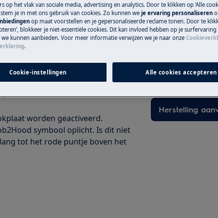
s op het vlak van sociale media, advertising en analytics. Door te klikken op ‘Alle cook
, stem je in met ons gebruik van cookies. Zo kunnen we
je ervaring personaliseren
o
anbiedingen
op maat voorstellen en je gepersonaliseerde reclame tonen. Door te klik
teren’, blokkeer je niet-essentiële cookies. Dit kan invloed hebben op je surfervaring
Boek een techn
e we kunnen aanbieden. Voor meer informatie verwijzen we je naar onze
Cookieverkl
erklaring
.
Maak een afspraa
gekwalificeerde E
kplaat uitgerust is met de functie
Cookie-instellingen
Alle cookies accepteren
onze professionele 
ng van elk toestel. Klik rechts van
".
Herstelling aan
okplaat worden geactiveerd.
ob2Hood symbool oplicht. Is dit niet
lang tot het rode puntje boven het