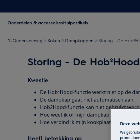
Onderdelen & accessoires
Hulpartikels
Ondersteuning
Koken
Dampkappen
Storing - De Hob²Ho
Storing - De Hob²Hood-
Kwestie
De Hob²Hood-functie werkt niet op de d
De dampkap gaat niet automatisch aan.
Hob2Hood-functie kan niet gebruikt word
Hoe weet ik of mijn dampkap uitgerust i
Hoe verbind ik mijn kookplaat met mijn 
Deze web
We gebruike
Heeft betrekking op
promotionel