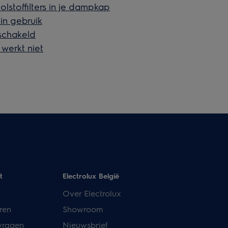
stoffilters in je dampkap
in gebruik
schakeld
werkt niet
t
Electrolux België
Over Electrolux
ren
Showroom
vragen
Nieuwsbrief