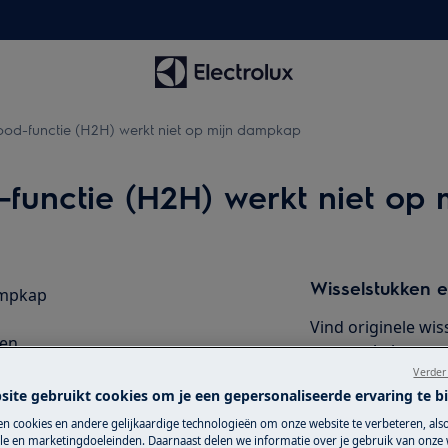
od-functie (H2H) werkt niet op mijn dampkap
functie (H2H) werkt niet op
Wisselstukken e
ampkap
Vind originele wis
en.
onze webshop en la
s met de Hob2Hood-functie?
Verder
dampkap?
site gebruikt cookies om je een gepersonaliseerde ervaring te b
Koop wisselstu
n cookies en andere gelijkaardige technologieën om onze website te verbeteren, als
e en marketingdoeleinden. Daarnaast delen we informatie over je gebruik van onze