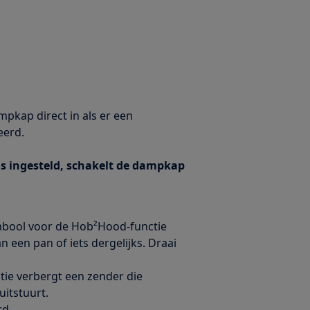
mpkap direct in als er een
eerd.
 is ingesteld, schakelt de dampkap
ymbool voor de Hob²Hood-functie
n een pan of iets dergelijks. Draai
ie verbergt een zender die
itstuurt.
rd.