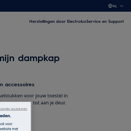
NL
Herstellingen door Electrolux
Service en Support
 mijn dampkap
n accessoires
selstukken voor jouw toestel in
at ze leveren tot aan je deur.
 zonder accepteren
ieden.
kken
ook voor
 website met