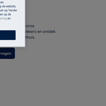
ies
p de website,
ken op ‘Verder
 en op de
ieker
aring
en
k met één van onze
lectrolux techniekers en ontdek
service bij je thuis.
vragen