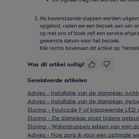
Als bovenstaande stappen werden uitgevoe
opgelost, raden we een bezoek aan van on
op met ons of boek zelf een service-afspra
gewenste datum voor het bezoek.
Klik rechts bovenaan dit artikel op
"
Herstel
Was dit artikel nuttig?
Gerelateerde artikelen
Advies - Installatie van de dampkap: luchta
Advies - Installatie van de dampkap: invlo
Storing - Foutcode F of knipperende LED
Storing - De dampkap stopt tijdens gebrui
Storing - Waterdruppels lekken van mijn 
Advies - Hoe zorg ik voor een optimale w