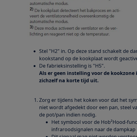
Stel "H2" in. Op deze stand schakelt de da
kookstand op de kookplaat wordt geactiv
De fabrieksinstelling is "H5".
Als er geen instelling voor de kookzone
zichzelf na korte tijd uit.
Zorg er tijdens het koken voor dat het s
niet wordt afgedekt door een pan, steel va
de pot/pan indien nodig.
Het symbool voor de Hob²Hood-funct
infraroodsignalen naar de dampkap u
Dit signaal mag niet worden verstoo