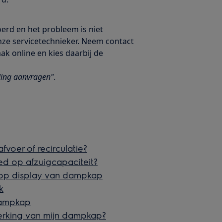
rd en het probleem is niet
ze servicetechnieker. Neem contact
ak online en kies daarbij de
ling aanvragen
"
.
fvoer of recirculatie?
ed op afzuigcapaciteit?
 op display van dampkap
k
dampkap
erking van mijn dampkap?