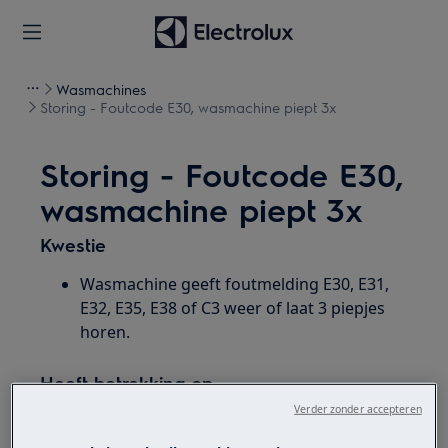
Wasmachines
Storing - Foutcode E30, wasmachine piept 3x
Storing - Foutcode E30,
wasmachine piept 3x
Kwestie
Wasmachine geeft foutmelding E30, E31,
E32, E35, E38 of C3 weer of laat 3 piepjes
horen.
Heeft betrekking op
Verder zonder accepteren
Wasmachine