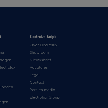
t
Electrolux België
Over Electrolux
ren
Showroom
vragen
Nieuwsbrief
lectrolux
Vacatures
Legal
Contact
nloaden
Pers en media
Electrolux Group
ragen