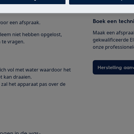
n
Boek een techn
oor een afspraak.
Maak een afspraa
leem niet hebben opgelost,
gekwalificeerde E
 te vragen.
onze professionele 
Herstelling aan
ich vol met water waardoor het
t kan draaien.
d zal het apparaat pas over de
rogen in de was-