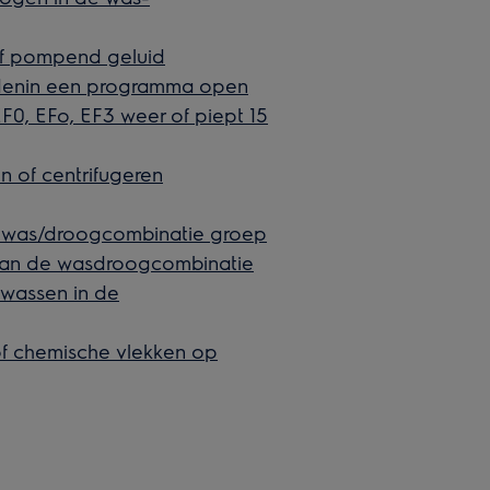
f pompend geluid
denin een programma open
0, EFo, EF3 weer of piept 15
n of centrifugeren
de was/droogcombinatie groep
 van de wasdroogcombinatie
 wassen in de
f chemische vlekken op