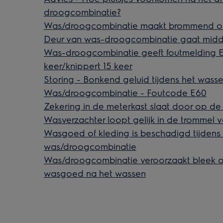
droogcombinatie?
Was/droogcombinatie maakt brommend o
Deur van was-droogcombinatie gaat mid
Was-droogcombinatie geeft foutmelding EF
keer/knippert 15 keer
Storing - Bonkend geluid tijdens het wasse
Was/droogcombinatie - Foutcode E60
Zekering in de meterkast slaat door op 
Wasverzachter loopt gelijk in de trommel
Wasgoed of kleding is beschadigd tijdens
was/droogcombinatie
Was/droogcombinatie veroorzaakt bleek o
wasgoed na het wassen