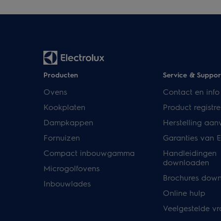
Producten
Service & Suppor
Ovens
Contact en info
Kookplaten
Product registre
Dampkappen
Herstelling aan
Fornuizen
Garanties van E
Compact inbouwgamma
Handleidingen
downloaden
Microgolfovens
Brochures dow
Inbouwlades
Online hulp
Veelgestelde v