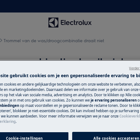
Trommel van de was/droogcombinatie draait niet
oogcombinatie draait niet
Verder
site gebruikt cookies om je een gepersonaliseerde ervaring te b
n cookies en andere gelijkaardige technologieën om onze website te verbeteren, als
Wisselstukken e
e en marketingdoeleinden. Daarnaast delen we informatie over je gebruik van onze
it niet.
s op het vlak van sociale media, advertising en analytics. Door te klikken op ‘Alle cook
, stem je in met ons gebruik van cookies. Zo kunnen we
je ervaring personaliseren
o
Vind originele wis
anbiedingen
op maat voorstellen en je gepersonaliseerde reclame tonen. Door te klik
onze webshop en la
teren’, blokkeer je niet-essentiële cookies. Dit kan invloed hebben op je surfervaring
e we kunnen aanbieden. Voor meer informatie verwijzen we je naar onze
Cookieverkl
erklaring
.
Koop wisselstu
Cookie-instellingen
Alle cookies accepteren