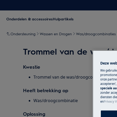
Onderdelen & accessoires
Hulpartikels
Ondersteuning
Wassen en Drogen
Was/droogcombinaties
Trommel van de was/dr
Deze web
Kwestie
We gebruike
promotionel
Trommel van de was/droogcombinatie draa
onze partner
accepteren’
speciale a
Heeft betrekking op
zonder accep
diensten di
Was/droogcombinatie
en
Privacy V
Oplossing