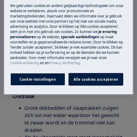
We gebruiken cookies en andere gelijkaardige technologieën om onze
Oplossing
website te verbeteren, alsook voor promotionele en
marketingdoeleinden. Daarnaast delen we informatie over je gebruik
van onze website met onze partners op het vlak van sociale media,
Was geen grote dekbedden of
advertising en analytics. Door te klikken op ‘Alle cookies accepteren’,
slaapzakken
stem je in met ons gebruik van cookies. Zo kunnen we
je ervaring
Gebruik geen uitgestelde start
personaliseren
op de website,
speciale aanbiedingen
op maat
voorstellen en je gepersonaliseerde reclame tonen. Door te klikken op
Neem contact op met onze servicedienst
‘Verder zonder accepteren’, blokkeer je niet-essentiële cookies. Dit kan
voor een afspraak.
invloed hebben op je surfervaring en op de diensten die we kunnen
aanbieden. Voor meer informatie verwijzen we je naar onze
Cookieverklaring
en
en
Privacy Verklaring
.
Wanneer de bovenstaande suggesties het
probleem niet hebben opgelost, adviseren wij
een bezoek van een technicus aan te vragen.
Cookie-instellingen
Alle cookies accepteren
Oorzaak
Grote dekbedden of slaapzakken zuigen
zich vol met water waardoor het gewicht
te zwaar wordt en de trommel niet kan
draaien.