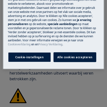
website te verbeteren, alsook voor promotionele en
tegen snijwonden door scherpe randen.
marketingdoeleinden. Daarnaast delen we informatie over je gebruik
van onze website met onze partners op het vlak van sociale media,
advertising en analytics. Door te klikken op ‘Alle cookies accepteren’,
stem je in met ons gebruik van cookies. Zo kunnen we
je ervaring
personaliseren
op de website,
speciale aanbiedingen
op maat
voorstellen en je gepersonaliseerde reclame tonen. Door te klikken op
‘Verder zonder accepteren’, blokkeer je niet-essentiële cookies. Dit kan
WAARSCHUWING!
RISICO OP OOGLETSEL
invloed hebben op je surfervaring en op de diensten die we kunnen
aanbieden. Voor meer informatie verwijzen we je naar onze
Cookieverklaring
en
en
Privacy Verklaring
.
Cookie-instellingen
Alle cookies accepteren
Draag veiligheidsbrillen als u onderhouds- of
herstelwerkzaamheden uitvoert waarbij veren
betrokken zijn.