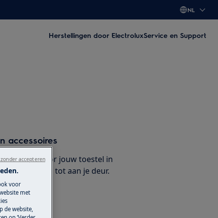
NL
Herstellingen door Electrolux
Service en Support
n accessoires
selstukken voor jouw toestel in
 zonder accepteren
at ze leveren tot aan je deur.
ieden.
ook voor
 website met
ies
kken
p de website,
ken op ‘Verder