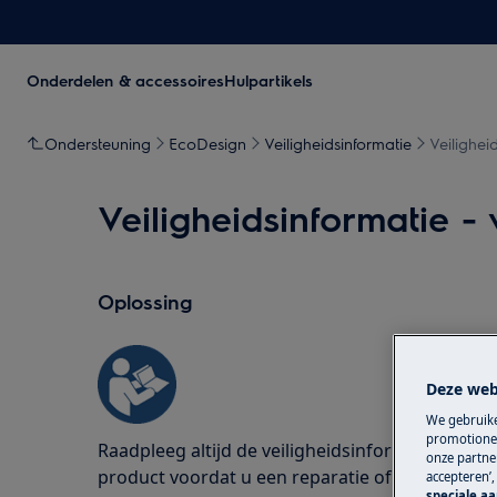
Onderdelen & accessoires
Hulpartikels
Ondersteuning
EcoDesign
Veiligheidsinformatie
Veilighei
Veiligheidsinformatie -
Oplossing
Deze web
We gebruike
promotionel
Raadpleeg altijd de veiligheidsinformatie in d
onze partner
product voordat u een reparatie of onderhoud 
accepteren’
speciale a