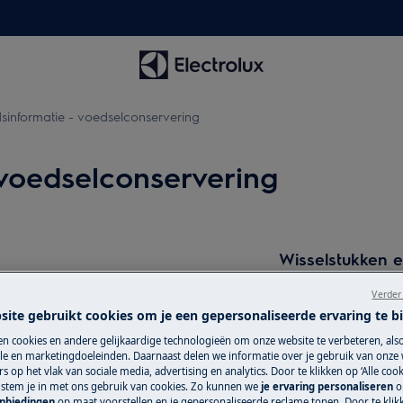
dsinformatie - voedselconservering
 voedselconservering
Wisselstukken e
Vind originele wis
Verder
onze webshop en la
site gebruikt cookies om je een gepersonaliseerde ervaring te b
n cookies en andere gelijkaardige technologieën om onze website te verbeteren, als
e en marketingdoeleinden. Daarnaast delen we informatie over je gebruik van onze
e gebruikershandleiding van uw
s op het vlak van sociale media, advertising en analytics. Door te klikken op ‘Alle cook
Koop wisselstu
uitvoert.
, stem je in met ons gebruik van cookies. Zo kunnen we
je ervaring personaliseren
o
anbiedingen
op maat voorstellen en je gepersonaliseerde reclame tonen. Door te klik