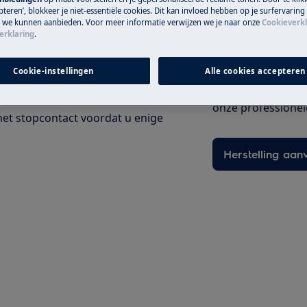
teren’, blokkeer je niet-essentiële cookies. Dit kan invloed hebben op je surfervaring
e we kunnen aanbieden. Voor meer informatie verwijzen we je naar onze
Cookieverkl
erklaring
.
Boek een techn
Cookie-instellingen
Alle cookies accepteren
Maak een afspraa
 SCHOK
gekwalificeerde E
onze professionele 
 het stopcontact voordat u enige
Herstelling aan