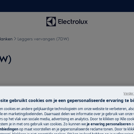
planken
Leggers vervangen (7DW)
DW)
topcontact
voordat je met
Verder
site gebruikt cookies om je een gepersonaliseerde ervaring te b
n cookies en andere gelijkaardige technologieën om onze website te verbeteren, als
araten, voor zware apparaten zijn twee
e en marketingdoeleinden. Daarnaast delen we informatie over je gebruik van onze
s op het vlak van sociale media, advertising en analytics. Door te klikken op ‘Alle cook
, stem je in met ons gebruik van cookies. Zo kunnen we
je ervaring personaliseren
o
anbiedingen
op maat voorstellen en je gepersonaliseerde reclame tonen. Door te klik
schoeisel.