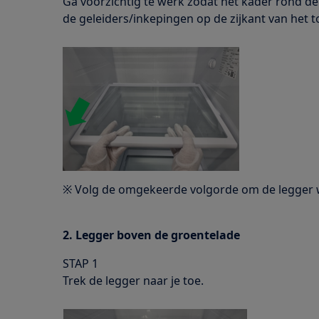
Ga voorzichtig te werk zodat het kader rond d
de geleiders/inkepingen op de zijkant van het to
※ Volg de omgekeerde volgorde om de legger we
2. Legger boven de groentelade
STAP 1
Trek de legger naar je toe.