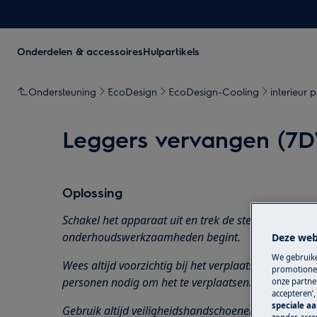
Onderdelen & accessoires
Hulpartikels
Ondersteuning
EcoDesign
EcoDesign-Cooling
interieur 
Leggers vervangen (7
Oplossing
Schakel het apparaat uit en trek de stekker uit het
s
onderhoudswerkzaamheden
begint.
Deze web
We gebruike
Wees altijd voorzichtig bij het verplaatsen van app
promotionel
personen nodig om het te verplaatsen.
onze partner
accepteren’
speciale a
Gebruik altijd veiligheidshandschoenen en gesloten 