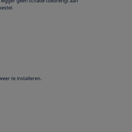
e legger geen schade toebrengt aan
estel.
er te installeren.