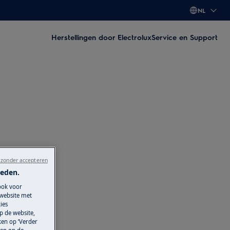
NL
Herstellingen door Electrolux
Service en Support
 zonder accepteren
ieden.
ook voor
 website met
ies
p de website,
ken op ‘Verder