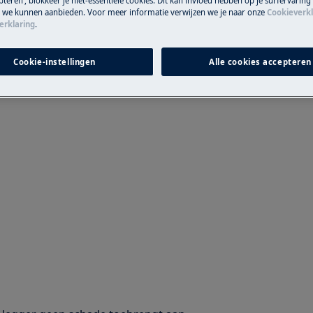
teren’, blokkeer je niet-essentiële cookies. Dit kan invloed hebben op je surfervaring
e we kunnen aanbieden. Voor meer informatie verwijzen we je naar onze
Cookieverkl
essionele reparatie gevolgen kan
erklaring
.
t uitgevoerd.
Cookie-instellingen
Alle cookies accepteren