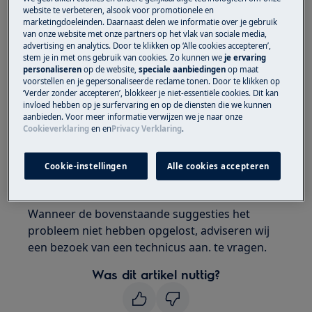
website te verbeteren, alsook voor promotionele en
marketingdoeleinden. Daarnaast delen we informatie over je gebruik
Oplossing
van onze website met onze partners op het vlak van sociale media,
advertising en analytics. Door te klikken op ‘Alle cookies accepteren’,
Neem onmiddellijk contact op met uw
stem je in met ons gebruik van cookies. Zo kunnen we
je ervaring
dealer of winkelier om door te geven dat
personaliseren
op de website,
speciale aanbiedingen
op maat
voorstellen en je gepersonaliseerde reclame tonen. Door te klikken op
het apparaat tijdens levering is
‘Verder zonder accepteren’, blokkeer je niet-essentiële cookies. Dit kan
beschadigd. U vindt het telefoonnummer
invloed hebben op je surfervaring en op de diensten die we kunnen
aanbieden. Voor meer informatie verwijzen we je naar onze
van de dealer of winkelier op de factuur of
Cookieverklaring
en
en
Privacy Verklaring
.
de afleveringsbon.
Cookie-instellingen
Alle cookies accepteren
Neem contact op met onze servicedienst
voor een afspraak.
Wanneer de bovenstaande suggesties het
probleem niet hebben opgelost, adviseren wij
een bezoek van een technicus aan. te vragen.
Was dit artikel nuttig?