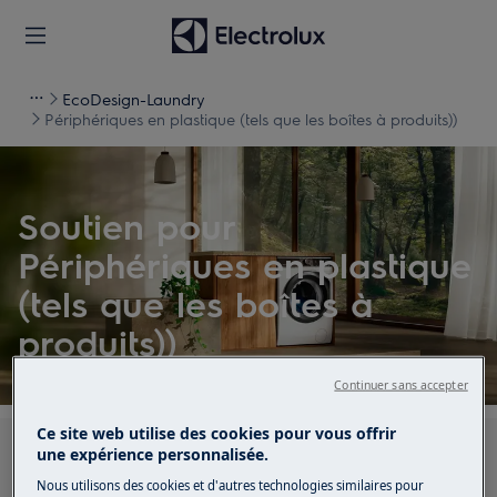
EcoDesign-Laundry
Périphériques en plastique (tels que les boîtes à produits))
Soutien pour
Périphériques en plastique
(tels que les boîtes à
produits))
Continuer sans accepter
Ce site web utilise des cookies pour vous offrir
une expérience personnalisée.
Recherchez parmi nos articles d'assistance
Nous utilisons des cookies et d'autres technologies similaires pour