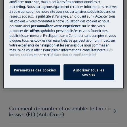
améliorer notre site, mais aussi à des fins promotionnelles et
marketing. Nous partageons également certaines informations relatives
à votre utilisation de notre site avec nos partenaires spécialisés dans les
réseaux sociaux, la publicité et l'analyse. En cliquant sur « Accepter tous
les cookies », vous consentez à notre utilisation des cookies et nous
pouvons ainsi
personnaliser votre expérience
sur le site, vous
proposer des
offres spéciales
personnalisées et vous fournir des
publicités sur mesure. En cliquant sur « Continuer sans accepter », vous
bloquez tous les cookies non essentiels, ce qui peut avoir un impact sur
votre expérience de navigation et les services que nous sommes en
Articles recommandés
mesure de vous offrir. Pour plus d'informations, consultez notre
Avis
sur les cookies
et notre
et
Déclaration de confidentialité
.
pour Périphériques en
plastique (tels que les
Paramètres des cookies
Autoriser tous les
cookies
boîtes à produits))
Comment démonter et assembler le tiroir à
lessive (FL) (AutoDose)