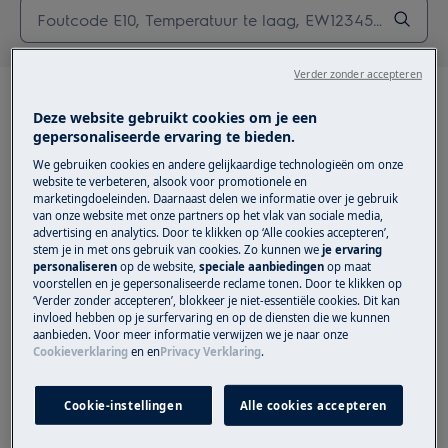
Verder zonder accepteren
Deze website gebruikt cookies om je een
gepersonaliseerde ervaring te bieden.
We gebruiken cookies en andere gelijkaardige technologieën om onze
Aanbevolen artikelen
website te verbeteren, alsook voor promotionele en
marketingdoeleinden. Daarnaast delen we informatie over je gebruik
voor Reparatie-
van onze website met onze partners op het vlak van sociale media,
advertising en analytics. Door te klikken op ‘Alle cookies accepteren’,
instructies - Wasdrogers
stem je in met ons gebruik van cookies. Zo kunnen we
je ervaring
personaliseren
op de website,
speciale aanbiedingen
op maat
voorstellen en je gepersonaliseerde reclame tonen. Door te klikken op
‘Verder zonder accepteren’, blokkeer je niet-essentiële cookies. Dit kan
invloed hebben op je surfervaring en op de diensten die we kunnen
aanbieden. Voor meer informatie verwijzen we je naar onze
Droogkast - Hoe de aandrijfriem
Cookieverklaring
en
en
Privacy Verklaring
.
vervangen (6)
Cookie-instellingen
Alle cookies accepteren
Hoe een deurslot vervangen