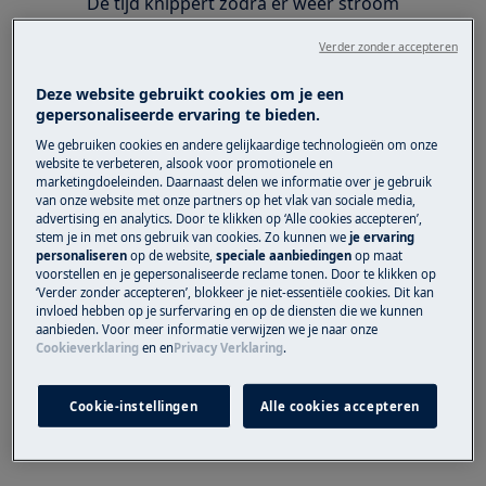
De tijd knippert zodra er weer stroom
beschikbaar is.
Verder zonder accepteren
Dit geldt voor een stroomstoring, een
stroomonderbreking of tijdens de eerste
Deze website gebruikt cookies om je een
keer opstarten.
gepersonaliseerde ervaring te bieden.
We gebruiken cookies en andere gelijkaardige technologieën om onze
Stel de tijd in zoals beschreven in de
website te verbeteren, alsook voor promotionele en
gebruiksaanwijzing. Klik rechts bovenaan
marketingdoeleinden. Daarnaast delen we informatie over je gebruik
van onze website met onze partners op het vlak van sociale media,
dit artikel op "
Vind de
advertising en analytics. Door te klikken op ‘Alle cookies accepteren’,
gebruikershandleiding
".
stem je in met ons gebruik van cookies. Zo kunnen we
je ervaring
personaliseren
op de website,
speciale aanbiedingen
op maat
Of kies hieronder het bedieningspaneel
voorstellen en je gepersonaliseerde reclame tonen. Door te klikken op
dat overeenkomt met het paneel van jouw
‘Verder zonder accepteren’, blokkeer je niet-essentiële cookies. Dit kan
invloed hebben op je surfervaring en op de diensten die we kunnen
oven en volg de richtlijnen.
aanbieden. Voor meer informatie verwijzen we je naar onze
Cookieverklaring
en
en
Privacy Verklaring
.
Ovens met
shuttle
draaiknopbediening.
Cookie-instellingen
Alle cookies accepteren