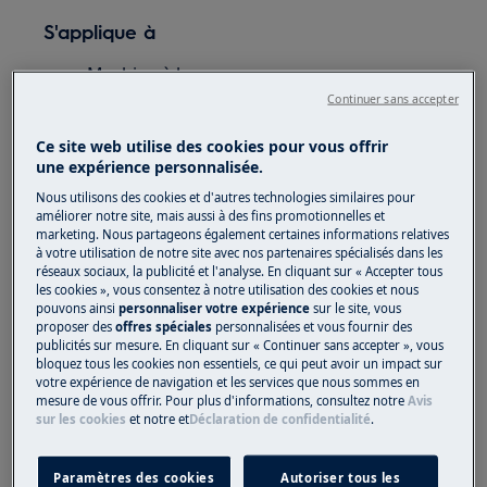
S'applique à
Machine à laver
Continuer sans accepter
Solution
Ce site web utilise des cookies pour vous offrir
une expérience personnalisée.
L'utilisation répétée et continue de
programmes à basse température peut
Nous utilisons des cookies et d'autres technologies similaires pour
améliorer notre site, mais aussi à des fins promotionnelles et
laisser des résidus de détergent,
marketing. Nous partageons également certaines informations relatives
d'assouplissant et des peluches dans la
à votre utilisation de notre site avec nos partenaires spécialisés dans les
réseaux sociaux, la publicité et l'analyse. En cliquant sur « Accepter tous
machine et des bactéries peuvent se
les cookies », vous consentez à notre utilisation des cookies et nous
développer dans la cuve. Cela peut
pouvons ainsi
personnaliser votre expérience
sur le site, vous
provoquer des odeurs nauséabondes et
proposer des
offres spéciales
personnalisées et vous fournir des
publicités sur mesure. En cliquant sur « Continuer sans accepter », vous
des bactéries.
bloquez tous les cookies non essentiels, ce qui peut avoir un impact sur
C'est pourquoi vous devez effectuer
votre expérience de navigation et les services que nous sommes en
mesure de vous offrir. Pour plus d'informations, consultez notre
Avis
régulièrement un lavage d'entretien (au
sur les cookies
et notre
et
Déclaration de confidentialité
.
moins une fois par mois) pour éliminer ces
résidus et garder l'intérieur de la machine
Paramètres des cookies
Autoriser tous les
propre.