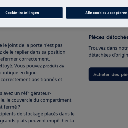
Réserver une ré
Cookie-instellingen
Alle cookies accepteren
Pièces détachée
e le joint de la porte n'est pas
Trouvez dans notr
z de le replier dans sa position
détachées d’origine
 refermer correctement.
e nettoyé. Vous pouvez
produits de
outique en ligne.
Acheter des pi
nt correctement positionnés et
s avez un réfrigérateur-
le, le couvercle du compartiment
nt fermé ?
écipients de stockage placés dans le
e grands plats peuvent empêcher la