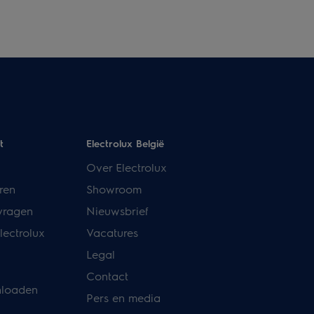
t
Electrolux België
Over Electrolux
ren
Showroom
vragen
Nieuwsbrief
lectrolux
Vacatures
Legal
Contact
nloaden
Pers en media