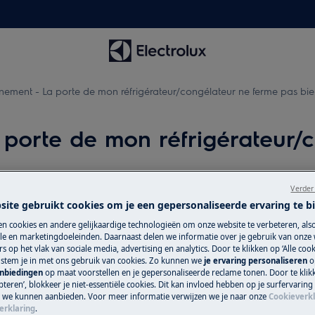
nement - La porte de mon réfrigérateur/congélateur ne ferme pas bi
 porte de mon réfrigérateur/
Verder
site gebruikt cookies om je een gepersonaliseerde ervaring te b
Réparation par 
n cookies en andere gelijkaardige technologieën om onze website te verbeteren, als
as correctement.
e en marketingdoeleinden. Daarnaast delen we informatie over je gebruik van onze
s.
s op het vlak van sociale media, advertising en analytics. Door te klikken op ‘Alle cook
Fixez un rendez-v
, stem je in met ons gebruik van cookies. Zo kunnen we
je ervaring personaliseren
o
ateur reste légèrement ouverte.
qualifiés Electrol
anbiedingen
op maat voorstellen en je gepersonaliseerde reclame tonen. Door te klik
teren’, blokkeer je niet-essentiële cookies. Dit kan invloed hebben op je surfervaring
qualités professio
e we kunnen aanbieden. Voor meer informatie verwijzen we je naar onze
Cookieverkl
erklaring
.