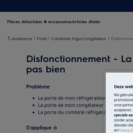
Pièces détachées & accessoires
Articles d'aide
Assistance
Froid
Combinés frigo/congélateur
Disfonction
Disfonctionnement - La
pas bien
Problème
Deze web
We gebruike
La porte de mon réfrigérateur ne ferme p
promotionel
La porte de mon congélateur ne ferme pa
onze partner
accepteren’
La porte du combiné réfrigérateur-congél
speciale a
zonder accep
diensten di
S'applique à
en
Privacy V