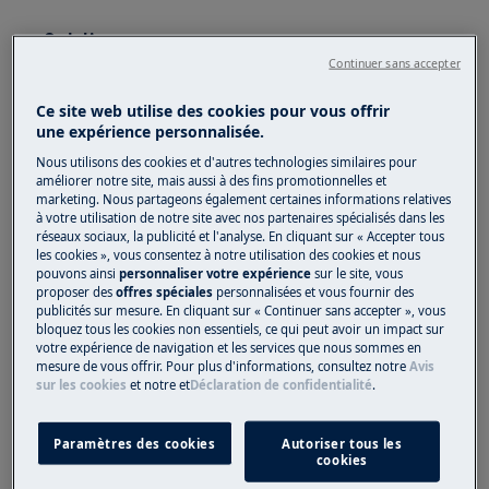
Solution
Continuer sans accepter
Le message d'erreur iF0 sur un lave-vaisselle indique
un problème de niveau d'eau.
Ce site web utilise des cookies pour vous offrir
une expérience personnalisée.
Vérifiez si le robinet d'eau est ouvert.
Nous utilisons des cookies et d'autres technologies similaires pour
Vérifiez que le filtre du tuyau d'arrivée
améliorer notre site, mais aussi à des fins promotionnelles et
n'est pas obstrué. Le filtre du tuyau
marketing. Nous partageons également certaines informations relatives
à votre utilisation de notre site avec nos partenaires spécialisés dans les
d'arrivée est situé dans le connecteur à
réseaux sociaux, la publicité et l'analyse. En cliquant sur « Accepter tous
côté du robinet/valve. Reportez-vous au
les cookies », vous consentez à notre utilisation des cookies et nous
manuel d'utilisation pour plus
pouvons ainsi
personnaliser votre expérience
sur le site, vous
proposer des
offres spéciales
personnalisées et vous fournir des
d'informations, cliquez sur "
Trouver le
publicités sur mesure. En cliquant sur « Continuer sans accepter », vous
manuel d'utilisation
" à droite de cet article.
bloquez tous les cookies non essentiels, ce qui peut avoir un impact sur
votre expérience de navigation et les services que nous sommes en
Retirez la fiche de la prise !
mesure de vous offrir. Pour plus d'informations, consultez notre
Avis
Fermez le robinet d'eau et retirez le
sur les cookies
et notre
et
Déclaration de confidentialité
.
tuyau d'alimentation en eau.
Le filtre d'entrée doit être propre et
Paramètres des cookies
Autoriser tous les
exempt de calcaire.
cookies