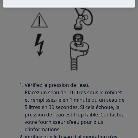
Vérifiez la pression de l'eau.
Placez un seau de 10 litres sous le robinet
et remplissez-le en 1 minute ou un seau de
5 litres en 30 secondes. Si cela échoue, la
pression de l'eau est trop faible. Contactez
votre fournisseur d'eau pour plus
d'informations.
Vérifiez que le tuyau d'alimentation n'est