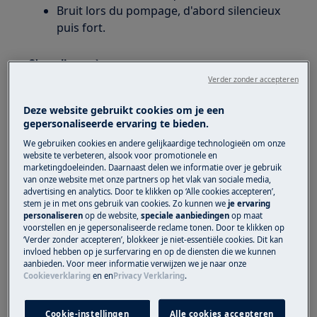
Bruit lors du pompage, d'abord silencieux
puis fort.
S'applique à
Verder zonder accepteren
Machine à laver
Deze website gebruikt cookies om je een
gepersonaliseerde ervaring te bieden.
Solution
We gebruiken cookies en andere gelijkaardige technologieën om onze
1. Il est normal que le lave-linge émette des
website te verbeteren, alsook voor promotionele en
marketingdoeleinden. Daarnaast delen we informatie over je gebruik
bruits de bourdonnement ou de pompage
van onze website met onze partners op het vlak van sociale media,
répétés pendant un programme.
advertising en analytics. Door te klikken op ‘Alle cookies accepteren’,
stem je in met ons gebruik van cookies. Zo kunnen we
je ervaring
Les sons suivants sont normaux et n'indiquent
personaliseren
op de website,
speciale aanbiedingen
op maat
pas un dysfonctionnement:
voorstellen en je gepersonaliseerde reclame tonen. Door te klikken op
‘Verder zonder accepteren’, blokkeer je niet-essentiële cookies. Dit kan
L'eau est brièvement pompée au début
invloed hebben op je surfervaring en op de diensten die we kunnen
aanbieden. Voor meer informatie verwijzen we je naar onze
d'un programme.
Cookieverklaring
en
en
Privacy Verklaring
.
Selon le programme, la machine vidange à
la fin du lavage principal, pendant les
Cookie-instellingen
Alle cookies accepteren