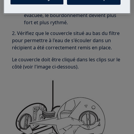
phases de rinçage et avant l'essorage final.
Lorsque l'eau résiduelle est complètement
évacuée, le bourdonnement devient plus
fort et plus rythmé.
2. Vérifiez que le couvercle situé au bas du filtre
pour permettre à l'eau de s'écouler dans un
récipient a été correctement remis en place.
Le couvercle doit être cliqué dans les clips sur le
côté (voir l'image ci-dessous).