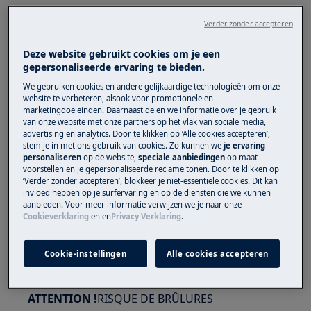
Verder zonder accepteren
Deze website gebruikt cookies om je een
AVERTISSEMENT !
RISQUE DE BLESSURE AUX
gepersonaliseerde ervaring te bieden.
YEUX
We gebruiken cookies en andere gelijkaardige technologieën om onze
website te verbeteren, alsook voor promotionele en
marketingdoeleinden. Daarnaast delen we informatie over je gebruik
van onze website met onze partners op het vlak van sociale media,
advertising en analytics. Door te klikken op ‘Alle cookies accepteren’,
stem je in met ons gebruik van cookies. Zo kunnen we
je ervaring
personaliseren
op de website,
speciale aanbiedingen
op maat
voorstellen en je gepersonaliseerde reclame tonen. Door te klikken op
Portez des lunettes de sécurité si vous effectuez
‘Verder zonder accepteren’, blokkeer je niet-essentiële cookies. Dit kan
des travaux de maintenance ou de réparation
invloed hebben op je surfervaring en op de diensten die we kunnen
aanbieden. Voor meer informatie verwijzen we je naar onze
impliquant des ressorts.
Cookieverklaring
en
en
Privacy Verklaring
.
Cookie-instellingen
Alle cookies accepteren
ATTENTION !
RISQUE DE BRÛLURES