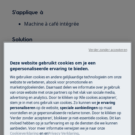
S'applique à
Machine à café intégrée
Solution
Verder zonder accepteren
1.
Vérifier les résidus de lait solide (la cause la
Deze website gebruikt cookies om je een
gepersonaliseerde ervaring te bieden.
plus fréquente de problème): il suffit parfois de
démarrer la préparation de "lait chaud",
We gebruiken cookies en andere gelijkaardige technologieën om onze
website te verbeteren, alsook voor promotionele en
d'attendre au moins 15 secondes, d'arrêter la
marketingdoeleinden. Daarnaast delen we informatie over je gebruik
préparation et de suivre le processus de
van onze website met onze partners op het vlak van sociale media,
advertising en analytics. Door te klikken op ‘Alle cookies accepteren’,
nettoyage
stem je in met ons gebruik van cookies. Zo kunnen we
je ervaring
personaliseren
op de website,
speciale aanbiedingen
op maat
2
. Assurez-vous que les joints sur la buse de
voorstellen en je gepersonaliseerde reclame tonen. Door te klikken op
raccordement de la carafe de la machine sont
‘Verder zonder accepteren’, blokkeer je niet-essentiële cookies. Dit kan
invloed hebben op je surfervaring en op de diensten die we kunnen
propres et exempts de résidus de lait dur
aanbieden. Voor meer informatie verwijzen we je naar onze
Cookieverklaring
en
en
Privacy Verklaring
.