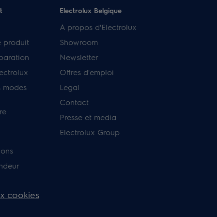
t
Electrolux Belgique
A propos d'Electrolux
e produit
Showroom
paration
Newsletter
ectrolux
Offres d'emploi
s modes
Legal
Contact
re
Presse et media
Electrolux Group
ions
endeur
ux cookies