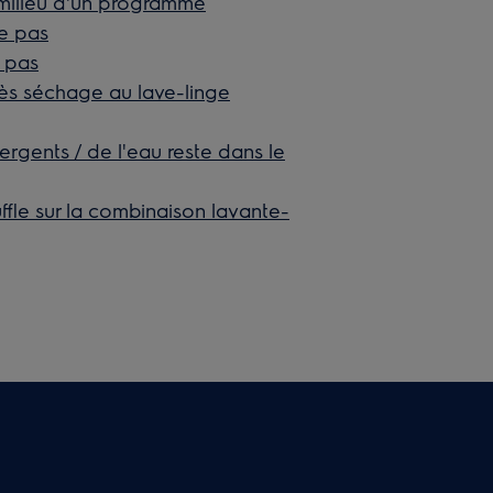
 milieu d'un programme
ne pas
 pas
ès séchage au lave-linge
rgents / de l'eau reste dans le
ffle sur la combinaison lavante-