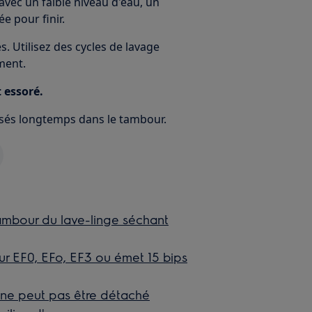
avec un faible niveau d'eau, un
e pour finir.
. Utilisez des cycles de lavage
ment.
t essoré.
issés longtemps dans le tambour.
ambour du lave-linge séchant
ur EF0, EFo, EF3 ou émet 15 bips
e ne peut pas être détaché