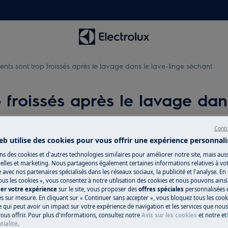
ents sont trop froissés après le lavage dans le lave-linge séchant
 froissés après le lavage dan
Conti
eb utilise des cookies pour vous offrir une expérience personnali
Réparation par 
lavage dans le lave-linge séchant
ns des cookies et d'autres technologies similaires pour améliorer notre site, mais auss
lles et marketing. Nous partageons également certaines informations relatives à votr
Fixez un rendez-v
e avec nos partenaires spécialisés dans les réseaux sociaux, la publicité et l'analyse. En
qualifiés Electrol
ous les cookies », vous consentez à notre utilisation des cookies et nous pouvons ainsi
ser votre expérience
sur le site, vous proposer des
offres spéciales
personnalisées e
qualités professio
 et autoportant)
és sur mesure. En cliquant sur « Continuer sans accepter », vous bloquez tous les coo
ce qui peut avoir un impact sur votre expérience de navigation et les services que n
ous offrir. Pour plus d'informations, consultez notre
Avis sur les cookies
et notre
et
tialité
.
Réserver une ré