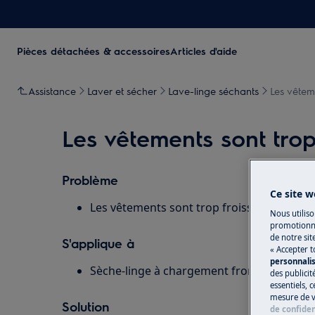
Pièces détachées & accessoires
Articles d'aide
Assistance
Laver et sécher
Lave-linge séchants
Les vêtem
Les vêtements sont trop
Problème
Ce site w
Les vêtements sont trop froissés après le 
Nous utiliso
promotionne
de notre sit
S'applique à
« Accepter t
personnali
Sèche-linge à chargement frontal (intégré
des publicit
essentiels, 
mesure de v
Solution
de confiden