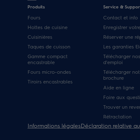
Produits
Service & Suppor
Fours
Contact et info
Hottes de cuisine
Enregistrer votr
Cuisinières
Réserver une ré
Taques de cuisson
Les garanties El
Gamme compact
Télécharger no
encastrable
d'emploi
Fours micro-ondes
Télécharger not
brochure
Tiroirs encastrables
Aide en ligne
Foire aux quest
Trouver un rev
Rétractation
Informations légales
Déclaration relative a