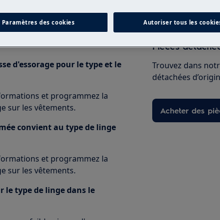
e.
Paramètres des cookies
Autoriser tous les cookie
nir des instructions sur le volume
Pièces détachée
se d'essorage pour le type et le
Trouvez dans notr
détachées d’origine
informations et programmez la
e sur les vêtements.
Acheter des pi
mée convient au type de linge
informations et programmez la
e sur les vêtements.
le type de linge dans le