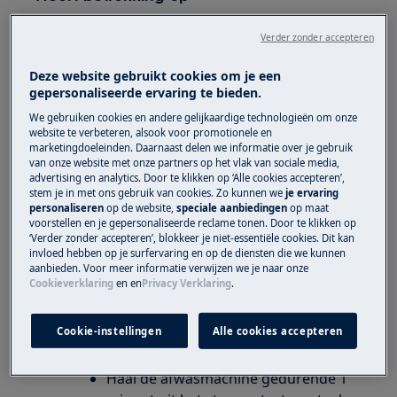
Vaatwasser
Verder zonder accepteren
Oplossing
Deze website gebruikt cookies om je een
gepersonaliseerde ervaring te bieden.
Foutmelding i40 duidt op een storing met de
We gebruiken cookies en andere gelijkaardige technologieën om onze
druksensor en de niveauregeling van het water.
website te verbeteren, alsook voor promotionele en
marketingdoeleinden. Daarnaast delen we informatie over je gebruik
van onze website met onze partners op het vlak van sociale media,
Controleer of de filters schoon zijn
advertising en analytics. Door te klikken op ‘Alle cookies accepteren’,
Vuile filters vertragen de waterstroom, wat
stem je in met ons gebruik van cookies. Zo kunnen we
je ervaring
tot onbevredigende vaatwasresultaten kan
personaliseren
op de website,
speciale aanbiedingen
op maat
voorstellen en je gepersonaliseerde reclame tonen. Door te klikken op
leiden. U dient deze regelmatig te
‘Verder zonder accepteren’, blokkeer je niet-essentiële cookies. Dit kan
controleren en schoon te maken.
invloed hebben op je surfervaring en op de diensten die we kunnen
aanbieden. Voor meer informatie verwijzen we je naar onze
In de gebruikershandleiding vindt u meer
Cookieverklaring
en
en
Privacy Verklaring
.
informatie over reiniging en onderhoud. U
kunt de gebruikershandleiding
hier
Cookie-instellingen
Alle cookies accepteren
downloaden.
Reset uw apparaat
Haal de afwasmachine gedurende 1