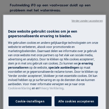
Foutmelding iF0 op een vaatwasser duidt op een
probleem met het waterniveau.
Controleer of de waterkraan open staat.
Verder zonder accepteren
Controleer of de filter in de toevoerslang
niet verstopt is. De filter van de
Deze website gebruikt cookies om je een
gepersonaliseerde ervaring te bieden.
toevoerslang bevindt zich in het
verbindingsstuk naast de kraan/klep.
We gebruiken cookies en andere gelijkaardige technologieën om onze
website te verbeteren, alsook voor promotionele en
Raadpleeg de gebruiksaanwijzing voor
marketingdoeleinden. Daarnaast delen we informatie over je gebruik
meer info, klik rechts van dit artikel op
van onze website met onze partners op het vlak van sociale media,
advertising en analytics. Door te klikken op ‘Alle cookies accepteren’,
"
Vind de gebruikershandleiding
".
stem je in met ons gebruik van cookies. Zo kunnen we
je ervaring
personaliseren
op de website,
speciale aanbiedingen
op maat
Trek de stekker uit het stopcontact!
voorstellen en je gepersonaliseerde reclame tonen. Door te klikken op
Draai de waterkraan dicht en verwijder de
‘Verder zonder accepteren’, blokkeer je niet-essentiële cookies. Dit kan
invloed hebben op je surfervaring en op de diensten die we kunnen
watertoevoerslang.
aanbieden. Voor meer informatie verwijzen we je naar onze
De toevoerfilter moet schoon en vrij zijn
Cookieverklaring
en
en
Privacy Verklaring
.
van kalkaanslag.
Cookie-instellingen
Alle cookies accepteren